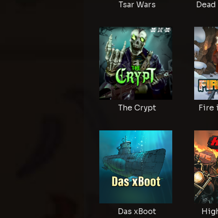
Tsar Wars
Dead
The Crypt
Fire 
Das xBoot
High