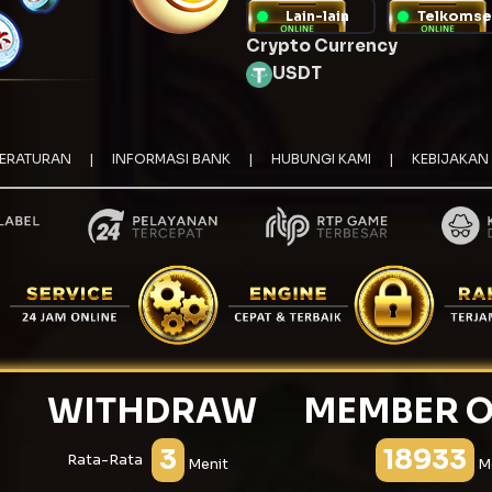
Crypto Currency
ossessed
Nine To Five
Serial
USDT
PERATURAN
|
INFORMASI BANK
|
HUBUNGI KAMI
|
KEBIJAKAN 
tious 5 xWays
Folsom Prison
Fire in the
xBomb
WITHDRAW
MEMBER O
3
18933
Rata-Rata
Menit
M
Ketik Di Google: