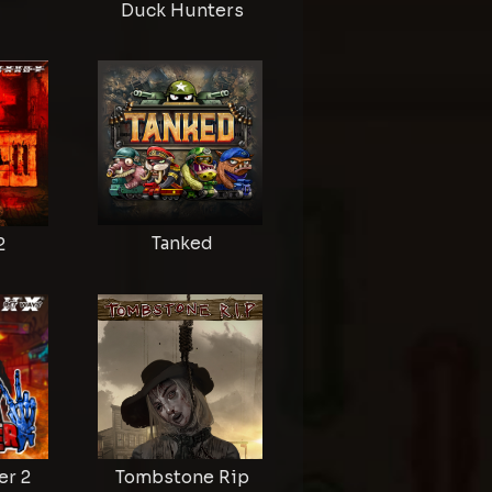
Duck Hunters
Tanked
2
er 2
Tombstone Rip