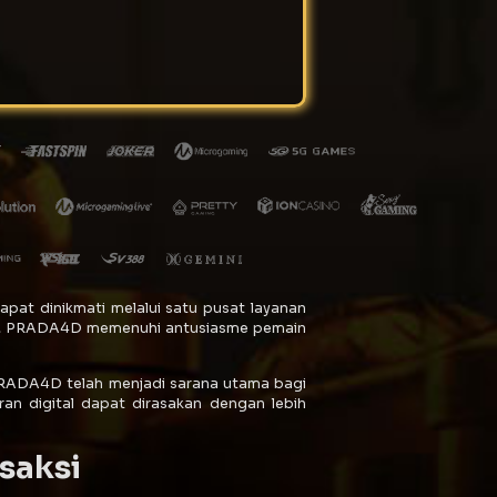
 Free
Devils Crossroad
key
DJ Psycho
pat dinikmati melalui satu pusat layanan
odern, PRADA4D memenuhi antusiasme pemain
, PRADA4D telah menjadi sarana utama bagi
an digital dapat dirasakan dengan lebih
saksi
n taruhan dibangun di atas generator angka