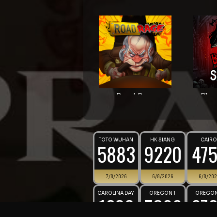
Road Rage
Blo
TOTO WUHAN
HK SIANG
CAIR
5883
9220
47
7/8/2026
6/8/2026
6/8/20
CAROLINA DAY
OREGON 1
OREGON
1200
5398
97
Skate or Die
Dea