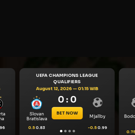
26
6/8/2026
6/8/2026
7/8/2026
6/8/2026
TOTOMACAU 2300
1391
6/8/2026
od Diamond
Home of the Brave
Dead, Dead
Deade
NAL
E-FOOTBALL F24 INTERNATIONAL
E-
FRIENDLY
August 7, 2026 — 06:00 WIB
0 : 0
BET NOW
e-
land
e-Italy
e-C
Netherlands
-0.91
-0.75
-0.81
0.75
0.57
0.2