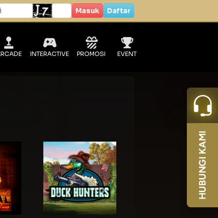
SELAMAT DATANG DI PRADA4D, PARADA4D TOGEL, SLOT ONLINE DAN LIVE 
Masuk
Daftar
ARCADE
INTERACTIVE
PROMOSI
EVENT