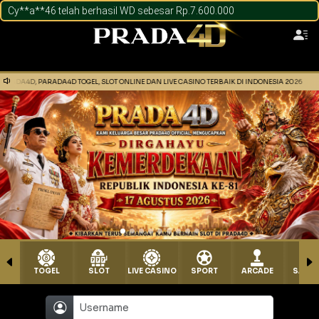
Cy**a**46 telah berhasil WD sebesar Rp.7.600.000
4D, PARADA4D TOGEL, SLOT ONLINE DAN LIVE CASINO TERBAIK DI INDONESIA 2026
TOGEL
SLOT
LIVE CASINO
SPORT
ARCADE
SABU