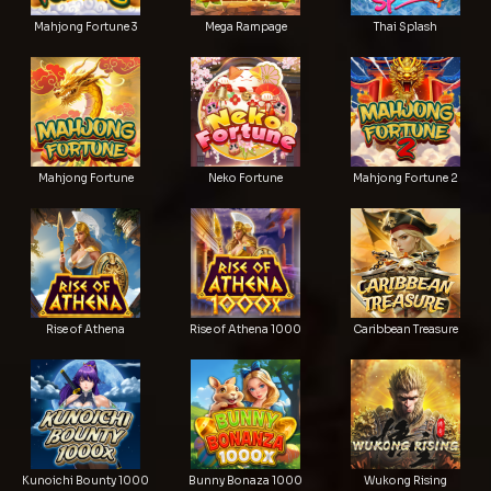
Mahjong Fortune 3
Mega Rampage
Thai Splash
Mahjong Fortune
Neko Fortune
Mahjong Fortune 2
Rise of Athena
Rise of Athena 1000
Caribbean Treasure
Kunoichi Bounty 1000
Bunny Bonaza 1000
Wukong Rising