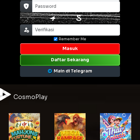
Remember Me
Masuk
Daftar Sekarang
Main di Telegram
CosmoPlay