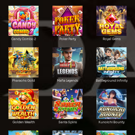
Candy Combo 2
Poker Party
Royal Gems
Pharaohs Gold
Mafia Legends
Battleground Infinity
Golden Wealth
Santa Spins
Kunoichi Bounty