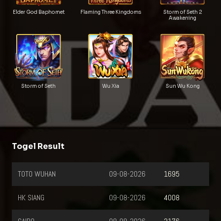
Elder God Baphomet
Flaming Three Kingdoms
Storm of Seth 2
Awakening
Storm of Seth
Wu Xia
Sun Wu Kong
Togel Result
TOTO WUHAN
09-08-2026
1695
HK SIANG
09-08-2026
4008