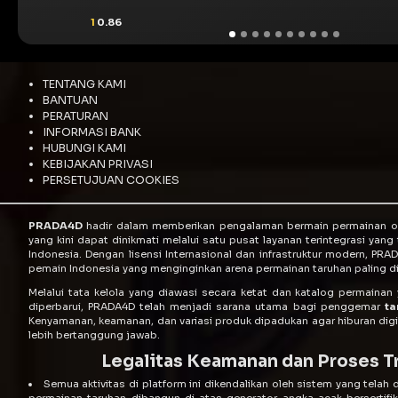
-1
0.96
0.5
0.83
TENTANG KAMI
BANTUAN
PERATURAN
INFORMASI BANK
HUBUNGI KAMI
KEBIJAKAN PRIVASI
PERSETUJUAN COOKIES
PRADA4D
hadir dalam memberikan pengalaman bermain permainan onl
yang kini dapat dinikmati melalui satu pusat layanan terintegrasi yang 
Indonesia. Dengan lisensi Internasional dan infrastruktur modern, P
pemain Indonesia yang menginginkan arena permainan taruhan paling di
Melalui tata kelola yang diawasi secara ketat dan katalog permainan
diperbarui, PRADA4D telah menjadi sarana utama bagi penggemar
ta
Kenyamanan, keamanan, dan variasi produk dipadukan agar hiburan dig
lebih bertanggung jawab.
Legalitas Keamanan dan Proses T
Semua aktivitas di platform ini dikendalikan oleh sistem yang telah d
permainan taruhan dibangun di atas generator angka acak bersertifik