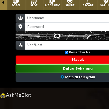
TOGEL
SLOT
LIVE CASINO
SPORT
ARCADE
SABU
Remember Me
Masuk
Daftar Sekarang
Main di Telegram
AskMeSlot