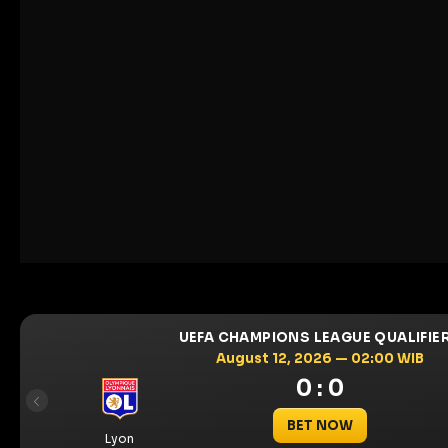
S
UEFA CHAMPIONS
August 12, 2
0
Previous
BE
Sparta Praha
Slovan Bratislava